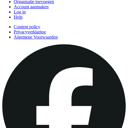
Organisatie toevoegen
Account aanmaken
Log in
Help
Content policy
Privacyverklaring
Algemene Voorwaarden