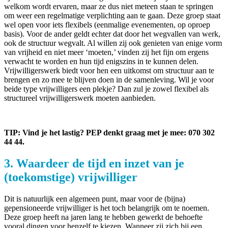
welkom wordt ervaren, maar ze dus niet meteen staan te springen
om weer een regelmatige verplichting aan te gaan. Deze groep staat
wel open voor iets flexibels (eenmalige evenementen, op oproep
basis). Voor de ander geldt echter dat door het wegvallen van werk,
ook de structuur wegvalt. Al willen zij ook genieten van enige vorm
van vrijheid en niet meer ‘moeten,’ vinden zij het fijn om ergens
verwacht te worden en hun tijd enigszins in te kunnen delen.
Vrijwilligerswerk biedt voor hen een uitkomst om structuur aan te
brengen en zo mee te blijven doen in de samenleving. Wil je voor
beide type vrijwilligers een plekje? Dan zul je zowel flexibel als
structureel vrijwilligerswerk moeten aanbieden.
TIP: Vind je het lastig? PEP denkt graag met je mee: 070 302
44 44.
3. Waardeer de tijd en inzet van je
(toekomstige) vrijwilliger
Dit is natuurlijk een algemeen punt, maar voor de (bijna)
gepensioneerde vrijwilliger is het toch belangrijk om te noemen.
Deze groep heeft na jaren lang te hebben gewerkt de behoefte
vooral dingen voor henzelf te kiezen. Wanneer zij zich bij een