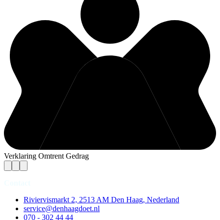
Verklaring Omtrent Gedrag
Contact
Riviervismarkt 2, 2513 AM Den Haag, Nederland
service@denhaagdoet.nl
070 - 302 44 44