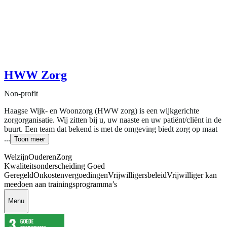
HWW Zorg
Non-profit
Haagse Wijk- en Woonzorg (HWW zorg) is een wijkgerichte
zorgorganisatie. Wij zitten bij u, uw naaste en uw patiënt/cliënt in de
buurt. Een team dat bekend is met de omgeving biedt zorg op maat
...
Toon meer
Welzijn
Ouderen
Zorg
Kwaliteitsonderscheiding Goed
Geregeld
Onkostenvergoedingen
Vrijwilligersbeleid
Vrijwilliger kan
meedoen aan trainingsprogramma’s
Menu