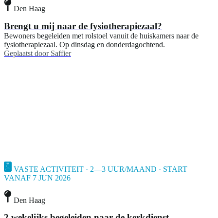
Den Haag
Brengt u mij naar de fysiotherapiezaal?
Bewoners begeleiden met rolstoel vanuit de huiskamers naar de
fysiotherapiezaal. Op dinsdag en donderdagochtend.
Geplaatst door
Saffier
VASTE ACTIVITEIT · 2—3 UUR/MAAND · START
VANAF 7 JUN 2026
Den Haag
2 wekelijks begeleiden naar de kerkdienst