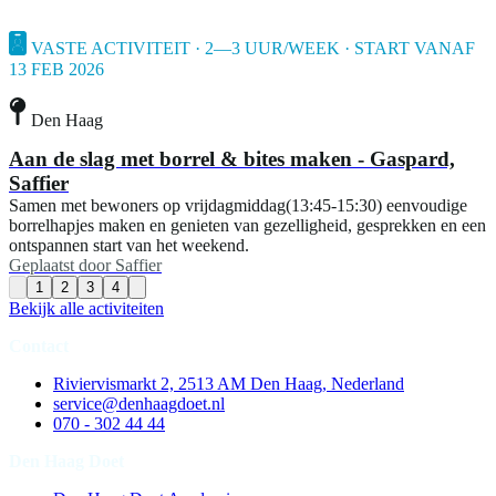
VASTE ACTIVITEIT · 2—3 UUR/WEEK · START VANAF
13 FEB 2026
Den Haag
Aan de slag met borrel & bites maken - Gaspard,
Saffier
Samen met bewoners op vrijdagmiddag(13:45-15:30) eenvoudige
borrelhapjes maken en genieten van gezelligheid, gesprekken en een
ontspannen start van het weekend.
Geplaatst door
Saffier
1
2
3
4
Bekijk alle activiteiten
Contact
Riviervismarkt 2, 2513 AM Den Haag, Nederland
service@denhaagdoet.nl
070 - 302 44 44
Den Haag Doet