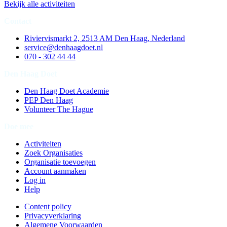
Bekijk alle activiteiten
Contact
Riviervismarkt 2, 2513 AM Den Haag, Nederland
service@denhaagdoet.nl
070 - 302 44 44
Den Haag Doet
Den Haag Doet Academie
PEP Den Haag
Volunteer The Hague
Doe mee
Activiteiten
Zoek Organisaties
Organisatie toevoegen
Account aanmaken
Log in
Help
Content policy
Privacyverklaring
Algemene Voorwaarden