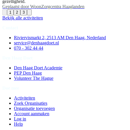
gezelligheid.
Geplaatst door
WoonZorgcentra Haaglanden
1
2
3
Bekijk alle activiteiten
Contact
Riviervismarkt 2, 2513 AM Den Haag, Nederland
service@denhaagdoet.nl
070 - 302 44 44
Den Haag Doet
Den Haag Doet Academie
PEP Den Haag
Volunteer The Hague
Doe mee
Activiteiten
Zoek Organisaties
Organisatie toevoegen
Account aanmaken
Log in
Help