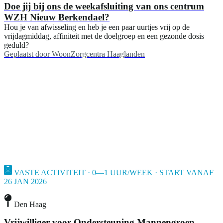
Doe jij bij ons de weekafsluiting van ons centrum
WZH Nieuw Berkendael?
Hou je van afwisseling en heb je een paar uurtjes vrij op de
vrijdagmiddag, affiniteit met de doelgroep en een gezonde dosis
geduld?
Geplaatst door
WoonZorgcentra Haaglanden
VASTE ACTIVITEIT · 0—1 UUR/WEEK · START VANAF
26 JAN 2026
Den Haag
Vrijwilliger voor Ondersteuning Mannengroep