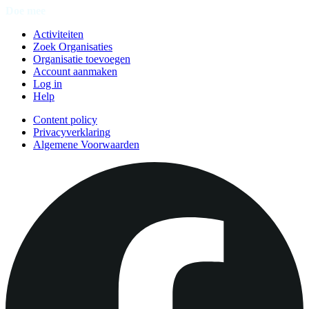
Doe mee
Activiteiten
Zoek Organisaties
Organisatie toevoegen
Account aanmaken
Log in
Help
Content policy
Privacyverklaring
Algemene Voorwaarden