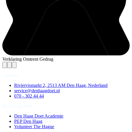
Verklaring Omtrent Gedrag
Contact
Riviervismarkt 2, 2513 AM Den Haag, Nederland
service@denhaagdoet.nl
070 - 302 44 44
Den Haag Doet
Den Haag Doet Academie
PEP Den Haag
Volunteer The Hague