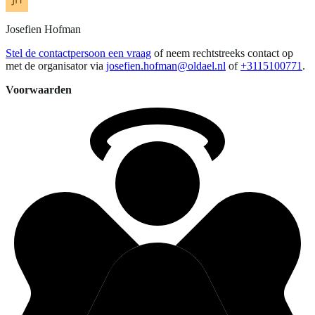
Josefien
Hofman
Stel de contactpersoon een vraag
of neem rechtstreeks contact op
met de organisator via
josefien.hofman@oldael.nl
of
+3115100771
.
Voorwaarden