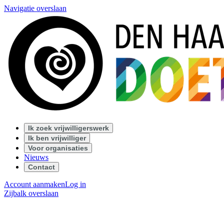
Navigatie overslaan
Ik zoek vrijwilligerswerk
Ik ben vrijwilliger
Voor organisaties
Nieuws
Contact
Account aanmaken
Log in
Zijbalk overslaan