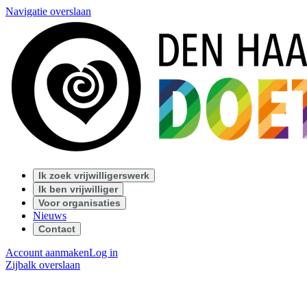
Navigatie overslaan
Ik zoek vrijwilligerswerk
Ik ben vrijwilliger
Voor organisaties
Nieuws
Contact
Account aanmaken
Log in
Zijbalk overslaan