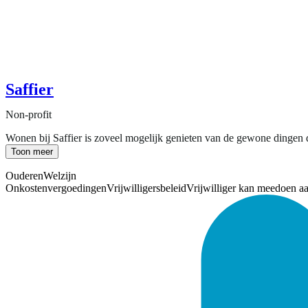
Saffier
Non-profit
Wonen bij Saffier is zoveel mogelijk genieten van de gewone dingen d
Toon meer
Ouderen
Welzijn
Onkostenvergoedingen
Vrijwilligersbeleid
Vrijwilliger kan meedoen a