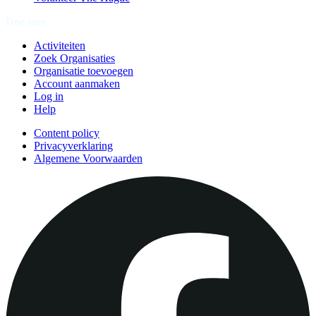
Doe mee
Activiteiten
Zoek Organisaties
Organisatie toevoegen
Account aanmaken
Log in
Help
Content policy
Privacyverklaring
Algemene Voorwaarden