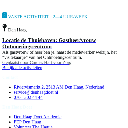
VASTE ACTIVITEIT · 2—4 UUR/WEEK
Den Haag
Locatie de Thuishaven: Gastheer/vrouw
Ontmoetingscentrum
Als gastvrouw of heer ben je, naast de medewerker welzijn, het
“visitekaartje” van het Ontmoetingscentrum.
Geplaatst door
Cardia: Hart voor Zorg
Bekijk alle activiteiten
Contact
Riviervismarkt 2, 2513 AM Den Haag, Nederland
service@denhaagdoet.nl
070 - 302 44 44
Den Haag Doet
Den Haag Doet Academie
PEP Den Haag
Volunteer The Hague