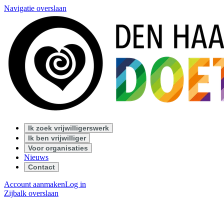
Navigatie overslaan
Ik zoek vrijwilligerswerk
Ik ben vrijwilliger
Voor organisaties
Nieuws
Contact
Account aanmaken
Log in
Zijbalk overslaan