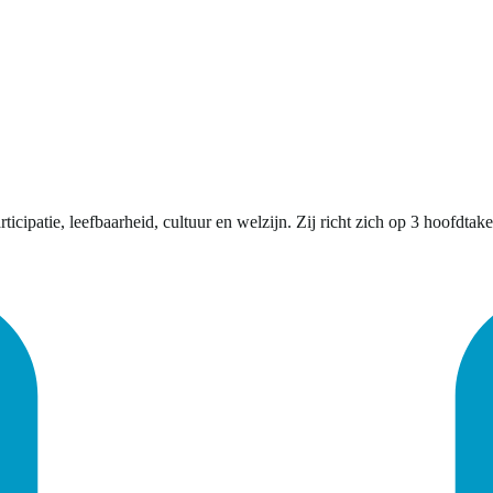
patie, leefbaarheid, cultuur en welzijn. Zij richt zich op 3 hoofdtaken