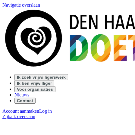
Navigatie overslaan
Ik zoek vrijwilligerswerk
Ik ben vrijwilliger
Voor organisaties
Nieuws
Contact
Account aanmaken
Log in
Zijbalk overslaan