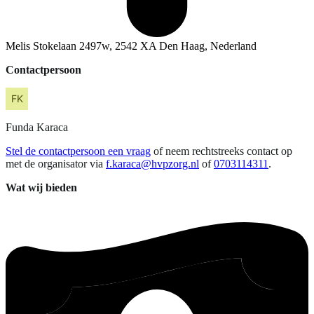
Melis Stokelaan 2497w, 2542 XA Den Haag, Nederland
Contactpersoon
Funda
Karaca
Stel de contactpersoon een vraag
of neem rechtstreeks contact op
met de organisator via
f.karaca@hvpzorg.nl
of
0703114311
.
Wat wij bieden