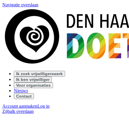
Navigatie overslaan
Ik zoek vrijwilligerswerk
Ik ben vrijwilliger
Voor organisaties
Nieuws
Contact
Account aanmaken
Log in
Zijbalk overslaan