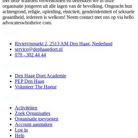
met deze waarden verwelkomen en betrekken we in onze
organisatie jongeren uit alle lagen van de bevolking. Ongeacht hun
achtergrond, religie, opleiding, etniciteit, genderidentiteit of seksuele
geaardheid, iedereen is welkom! Neem contact met ons op via hello
advocateswhothrive
com.
Contact
Riviervismarkt 2, 2513 AM Den Haag, Nederland
service@denhaagdoet.nl
070 - 302 44 44
Den Haag Doet
Den Haag Doet Academie
PEP Den Haag
Volunteer The Hague
Doe mee
Activiteiten
Zoek Organisaties
Organisatie toevoegen
Account aanmaken
Log in
Help