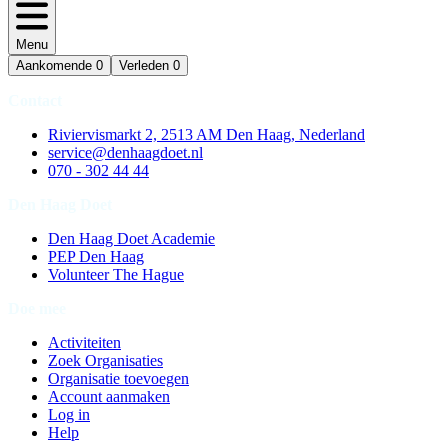
Menu
Aankomende
0
Verleden
0
Contact
Riviervismarkt 2, 2513 AM Den Haag, Nederland
service@denhaagdoet.nl
070 - 302 44 44
Den Haag Doet
Den Haag Doet Academie
PEP Den Haag
Volunteer The Hague
Doe mee
Activiteiten
Zoek Organisaties
Organisatie toevoegen
Account aanmaken
Log in
Help