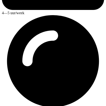
4—5 uur/week