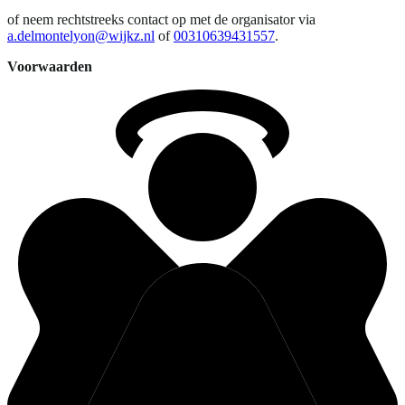
of neem rechtstreeks contact op met de organisator via
a.delmontelyon@wijkz.nl
of
00310639431557
.
Voorwaarden