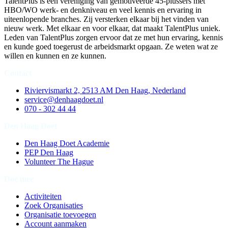
TalentPlus is een vereniging van gemotiveerde 45-plussers met
HBO/WO werk- en denkniveau en veel kennis en ervaring in
uiteenlopende branches. Zij versterken elkaar bij het vinden van
nieuw werk. Met elkaar en voor elkaar, dat maakt TalentPlus uniek.
Leden van TalentPlus zorgen ervoor dat ze met hun ervaring, kennis
en kunde goed toegerust de arbeidsmarkt opgaan. Ze weten wat ze
willen en kunnen en ze kunnen.
Contact
Riviervismarkt 2, 2513 AM Den Haag, Nederland
service@denhaagdoet.nl
070 - 302 44 44
Den Haag Doet
Den Haag Doet Academie
PEP Den Haag
Volunteer The Hague
Doe mee
Activiteiten
Zoek Organisaties
Organisatie toevoegen
Account aanmaken