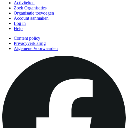
Activiteiten
Zoek Organisaties
Organisatie toevoegen
Account aanmaken
Log in
Help
Content policy
Privacyverklaring
Algemene Voorwaarden