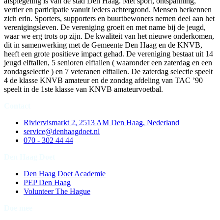
afspiegeling is van de stad Den Haag. Met sport, ontspanning,
vertier en participatie vanuit ieders achtergrond. Mensen herkennen
zich erin. Sporters, supporters en buurtbewoners nemen deel aan het
verenigingsleven. De vereniging groeit en met name bij de jeugd,
waar we erg trots op zijn. De kwaliteit van het nieuwe onderkomen,
dit in samenwerking met de Gemeente Den Haag en de KNVB,
heeft een grote positieve impact gehad. De vereniging bestaat uit 14
jeugd elftallen, 5 senioren elftallen ( waaronder een zaterdag en een
zondagselectie ) en 7 veteranen elftallen. De zaterdag selectie speelt
4 de klasse KNVB amateur en de zondag afdeling van TAC ’90
speelt in de 1ste klasse van KNVB amateurvoetbal.
Contact
Riviervismarkt 2, 2513 AM Den Haag, Nederland
service@denhaagdoet.nl
070 - 302 44 44
Den Haag Doet
Den Haag Doet Academie
PEP Den Haag
Volunteer The Hague
Doe mee