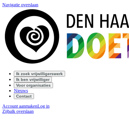
Navigatie overslaan
Ik zoek vrijwilligerswerk
Ik ben vrijwilliger
Voor organisaties
Nieuws
Contact
Account aanmaken
Log in
Zijbalk overslaan