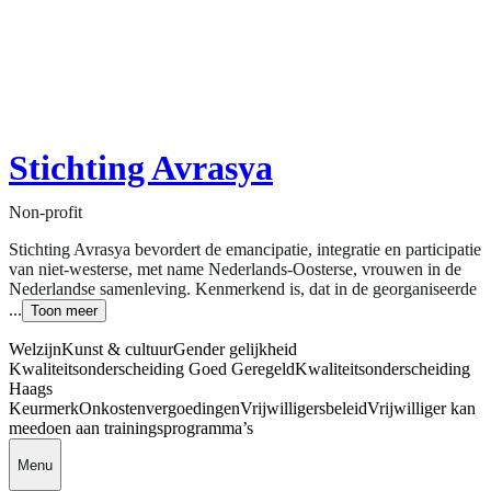
Stichting Avrasya
Non-profit
Stichting Avrasya bevordert de emancipatie, integratie en participatie
van niet-westerse, met name Nederlands-Oosterse, vrouwen in de
Nederlandse samenleving. Kenmerkend is, dat in de georganiseerde
...
Toon meer
Welzijn
Kunst & cultuur
Gender gelijkheid
Kwaliteitsonderscheiding Goed Geregeld
Kwaliteitsonderscheiding
Haags
Keurmerk
Onkostenvergoedingen
Vrijwilligersbeleid
Vrijwilliger kan
meedoen aan trainingsprogramma’s
Menu