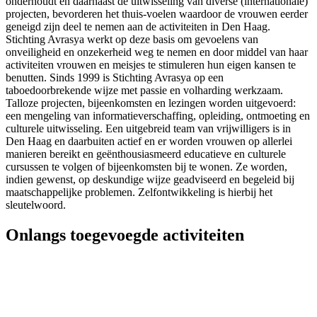
onderhoudt en daarnaast de uitwisseling van diverse (internationale)
projecten, bevorderen het thuis-voelen waardoor de vrouwen eerder
geneigd zijn deel te nemen aan de activiteiten in Den Haag.
Stichting Avrasya werkt op deze basis om gevoelens van
onveiligheid en onzekerheid weg te nemen en door middel van haar
activiteiten vrouwen en meisjes te stimuleren hun eigen kansen te
benutten. Sinds 1999 is Stichting Avrasya op een
taboedoorbrekende wijze met passie en volharding werkzaam.
Talloze projecten, bijeenkomsten en lezingen worden uitgevoerd:
een mengeling van informatieverschaffing, opleiding, ontmoeting en
culturele uitwisseling. Een uitgebreid team van vrijwilligers is in
Den Haag en daarbuiten actief en er worden vrouwen op allerlei
manieren bereikt en geënthousiasmeerd educatieve en culturele
cursussen te volgen of bijeenkomsten bij te wonen. Ze worden,
indien gewenst, op deskundige wijze geadviseerd en begeleid bij
maatschappelijke problemen. Zelfontwikkeling is hierbij het
sleutelwoord.
Onlangs toegevoegde activiteiten