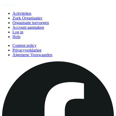
Doe mee
Activiteiten
Zoek Organisaties
Organisatie toevoegen
Account aanmaken
Log in
Help
Content policy
Privacyverklaring
Algemene Voorwaarden