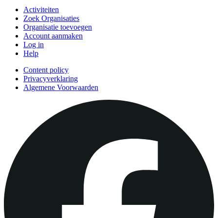
Activiteiten
Zoek Organisaties
Organisatie toevoegen
Account aanmaken
Log in
Help
Content policy
Privacyverklaring
Algemene Voorwaarden