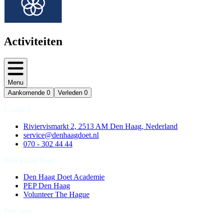
Activiteiten
Menu
Aankomende
0
Verleden
0
Contact
Riviervismarkt 2, 2513 AM Den Haag, Nederland
service@denhaagdoet.nl
070 - 302 44 44
Den Haag Doet
Den Haag Doet Academie
PEP Den Haag
Volunteer The Hague
Doe mee