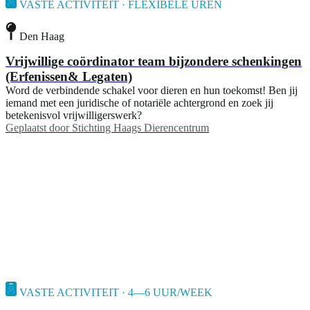
VASTE ACTIVITEIT · FLEXIBELE UREN
Den Haag
Vrijwillige coördinator team bijzondere schenkingen
(Erfenissen& Legaten)
Word de verbindende schakel voor dieren en hun toekomst! Ben jij
iemand met een juridische of notariële achtergrond en zoek jij
betekenisvol vrijwilligerswerk?
Geplaatst door
Stichting Haags Dierencentrum
VASTE ACTIVITEIT · 4—6 UUR/WEEK