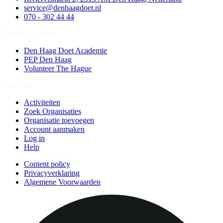
service@denhaagdoet.nl
070 - 302 44 44
Den Haag Doet
Den Haag Doet Academie
PEP Den Haag
Volunteer The Hague
Doe mee
Activiteiten
Zoek Organisaties
Organisatie toevoegen
Account aanmaken
Log in
Help
Content policy
Privacyverklaring
Algemene Voorwaarden