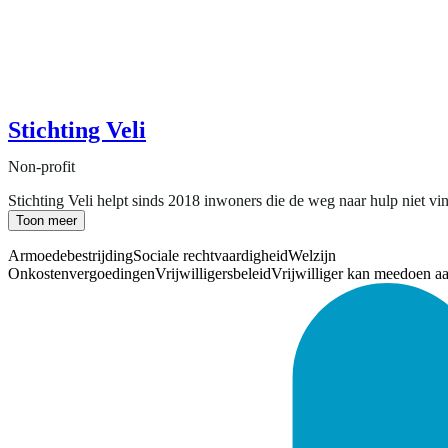
Stichting Veli
Non-profit
Stichting Veli helpt sinds 2018 inwoners die de weg naar hulp niet vi
Toon meer
Armoedebestrijding
Sociale rechtvaardigheid
Welzijn
Onkostenvergoedingen
Vrijwilligersbeleid
Vrijwilliger kan meedoen a