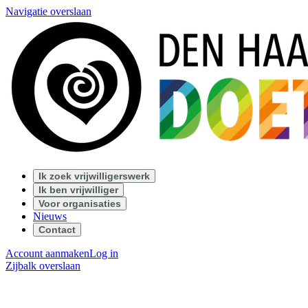
Navigatie overslaan
Ik zoek vrijwilligerswerk
Ik ben vrijwilliger
Voor organisaties
Nieuws
Contact
Account aanmaken
Log in
Zijbalk overslaan