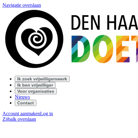
Navigatie overslaan
Ik zoek vrijwilligerswerk
Ik ben vrijwilliger
Voor organisaties
Nieuws
Contact
Account aanmaken
Log in
Zijbalk overslaan