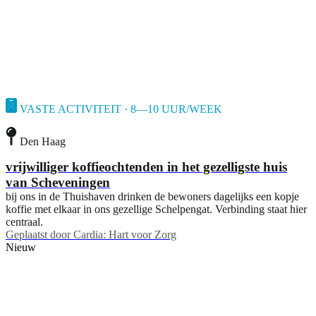
VASTE ACTIVITEIT · 8—10 UUR/WEEK
Den Haag
vrijwilliger koffieochtenden in het gezelligste huis
van Scheveningen
bij ons in de Thuishaven drinken de bewoners dagelijks een kopje
koffie met elkaar in ons gezellige Schelpengat. Verbinding staat hier
centraal.
Geplaatst door
Cardia: Hart voor Zorg
Nieuw