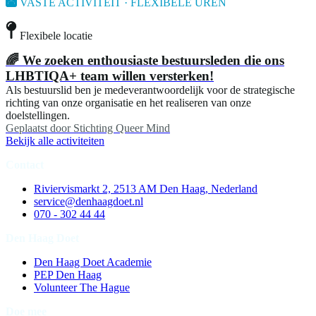
VASTE ACTIVITEIT · FLEXIBELE UREN
Flexibele locatie
🌈 We zoeken enthousiaste bestuursleden die ons
LHBTIQA+ team willen versterken!
Als bestuurslid ben je medeverantwoordelijk voor de strategische
richting van onze organisatie en het realiseren van onze
doelstellingen.
Geplaatst door
Stichting Queer Mind
Bekijk alle activiteiten
Contact
Riviervismarkt 2, 2513 AM Den Haag, Nederland
service@denhaagdoet.nl
070 - 302 44 44
Den Haag Doet
Den Haag Doet Academie
PEP Den Haag
Volunteer The Hague
Doe mee