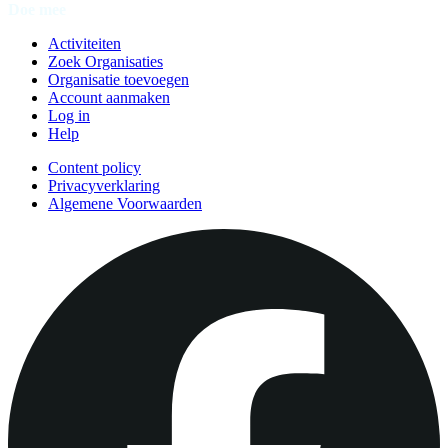
Doe mee
Activiteiten
Zoek Organisaties
Organisatie toevoegen
Account aanmaken
Log in
Help
Content policy
Privacyverklaring
Algemene Voorwaarden