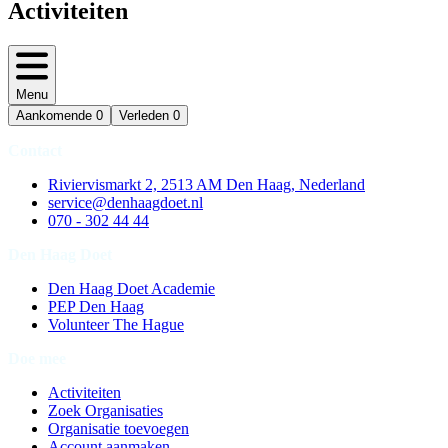
Activiteiten
Menu
Aankomende
0
Verleden
0
Contact
Riviervismarkt 2, 2513 AM Den Haag, Nederland
service@denhaagdoet.nl
070 - 302 44 44
Den Haag Doet
Den Haag Doet Academie
PEP Den Haag
Volunteer The Hague
Doe mee
Activiteiten
Zoek Organisaties
Organisatie toevoegen
Account aanmaken