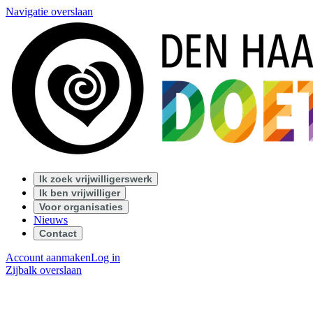
Navigatie overslaan
Ik zoek vrijwilligerswerk
Ik ben vrijwilliger
Voor organisaties
Nieuws
Contact
Account aanmaken
Log in
Zijbalk overslaan