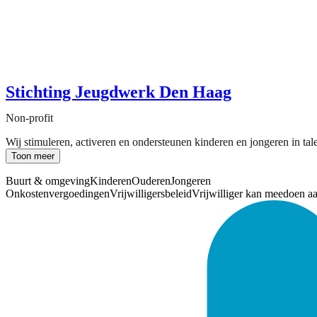
Stichting Jeugdwerk Den Haag
Non-profit
Wij stimuleren, activeren en ondersteunen kinderen en jongeren in tal
Toon meer
Buurt & omgeving
Kinderen
Ouderen
Jongeren
Onkostenvergoedingen
Vrijwilligersbeleid
Vrijwilliger kan meedoen a