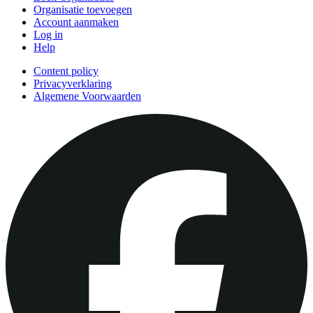
Organisatie toevoegen
Account aanmaken
Log in
Help
Content policy
Privacyverklaring
Algemene Voorwaarden