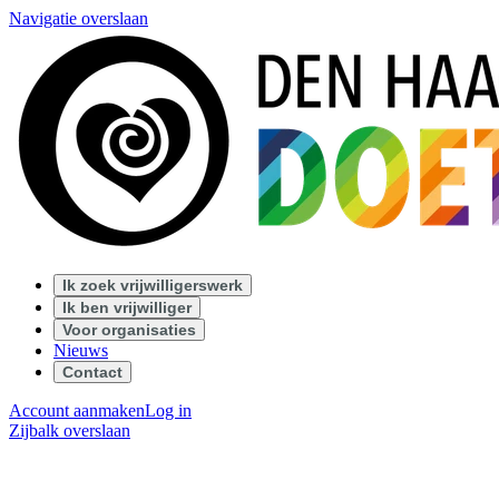
Navigatie overslaan
Ik zoek vrijwilligerswerk
Ik ben vrijwilliger
Voor organisaties
Nieuws
Contact
Account aanmaken
Log in
Zijbalk overslaan