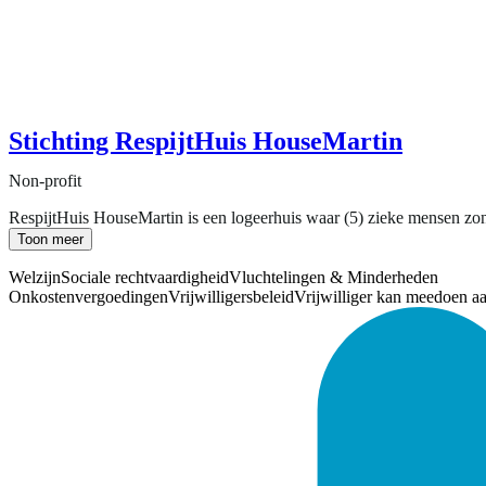
Stichting RespijtHuis HouseMartin
Non-profit
RespijtHuis HouseMartin is een logeerhuis waar (5) zieke mensen zond
Toon meer
Welzijn
Sociale rechtvaardigheid
Vluchtelingen & Minderheden
Onkostenvergoedingen
Vrijwilligersbeleid
Vrijwilliger kan meedoen a