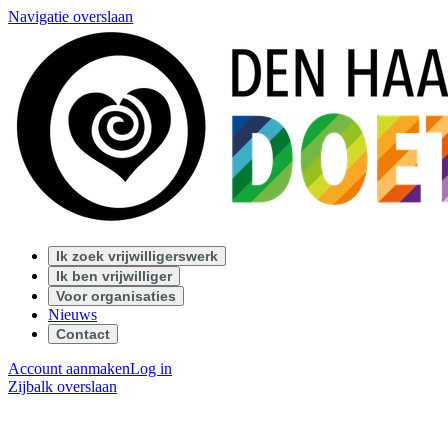
Navigatie overslaan
Ik zoek vrijwilligerswerk
Ik ben vrijwilliger
Voor organisaties
Nieuws
Contact
Account aanmaken
Log in
Zijbalk overslaan