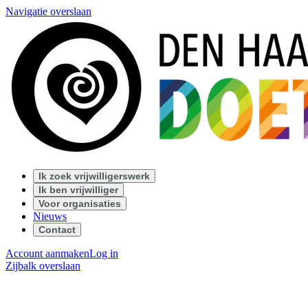
Navigatie overslaan
Ik zoek vrijwilligerswerk
Ik ben vrijwilliger
Voor organisaties
Nieuws
Contact
Account aanmaken
Log in
Zijbalk overslaan