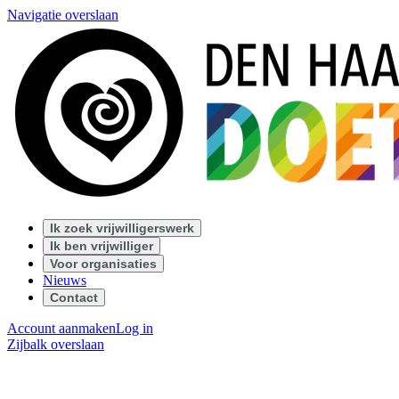
Navigatie overslaan
Ik zoek vrijwilligerswerk
Ik ben vrijwilliger
Voor organisaties
Nieuws
Contact
Account aanmaken
Log in
Zijbalk overslaan