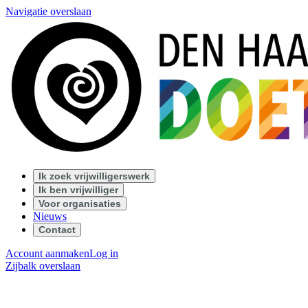
Navigatie overslaan
Ik zoek vrijwilligerswerk
Ik ben vrijwilliger
Voor organisaties
Nieuws
Contact
Account aanmaken
Log in
Zijbalk overslaan