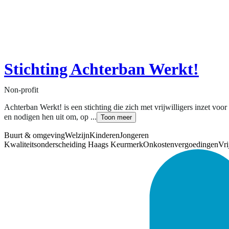
Stichting Achterban Werkt!
Non-profit
Achterban Werkt! is een stichting die zich met vrijwilligers inzet v
en nodigen hen uit om, op ...
Toon meer
Buurt & omgeving
Welzijn
Kinderen
Jongeren
Kwaliteitsonderscheiding Haags Keurmerk
Onkostenvergoedingen
Vri