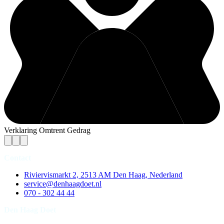
Verklaring Omtrent Gedrag
Contact
Riviervismarkt 2, 2513 AM Den Haag, Nederland
service@denhaagdoet.nl
070 - 302 44 44
Den Haag Doet