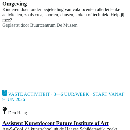
Omgeving
Kinderen doen onder begeleiding van vakdocenten allerlei leuke
activiteiten, zoals crea, sporten, dansen, koken of techniek. Help jij
mee?
Geplaatst door
Buurtcentrum De Mussen
VASTE ACTIVITEIT · 3—6 UUR/WEEK · START VANAF
9 JUN 2026
Den Haag
Assistent Kunstdocent Future Institute of Art
Art-S-Cool, dé kunstschool uit de Haagse Schilderswijk, zoekt