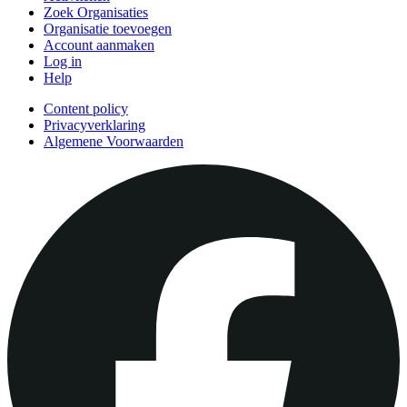
Zoek Organisaties
Organisatie toevoegen
Account aanmaken
Log in
Help
Content policy
Privacyverklaring
Algemene Voorwaarden