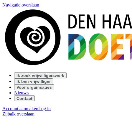
Navigatie overslaan
Ik zoek vrijwilligerswerk
Ik ben vrijwilliger
Voor organisaties
Nieuws
Contact
Account aanmaken
Log in
Zijbalk overslaan