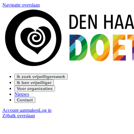
Navigatie overslaan
Ik zoek vrijwilligerswerk
Ik ben vrijwilliger
Voor organisaties
Nieuws
Contact
Account aanmaken
Log in
Zijbalk overslaan