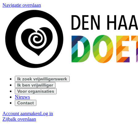
Navigatie overslaan
Ik zoek vrijwilligerswerk
Ik ben vrijwilliger
Voor organisaties
Nieuws
Contact
Account aanmaken
Log in
Zijbalk overslaan