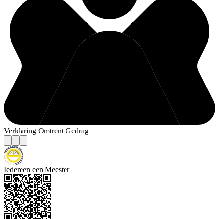
Verklaring Omtrent Gedrag
Iedereen een Meester