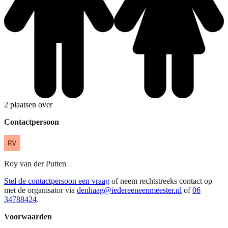
2 plaatsen over
Contactpersoon
Roy
van der Putten
Stel de contactpersoon een vraag
of neem rechtstreeks contact op
met de organisator via
denhaag@iedereeneenmeester.nl
of
06
34788424
.
Voorwaarden