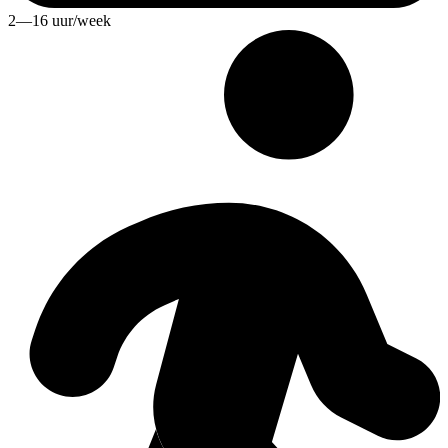
2—16 uur/week