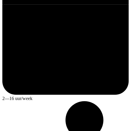
2—16 uur/week