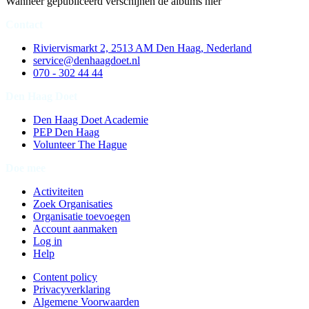
Wanneer gepubliceerd verschijnen de albums hier
Contact
Riviervismarkt 2, 2513 AM Den Haag, Nederland
service@denhaagdoet.nl
070 - 302 44 44
Den Haag Doet
Den Haag Doet Academie
PEP Den Haag
Volunteer The Hague
Doe mee
Activiteiten
Zoek Organisaties
Organisatie toevoegen
Account aanmaken
Log in
Help
Content policy
Privacyverklaring
Algemene Voorwaarden