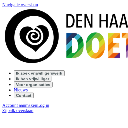
Navigatie overslaan
Ik zoek vrijwilligerswerk
Ik ben vrijwilliger
Voor organisaties
Nieuws
Contact
Account aanmaken
Log in
Zijbalk overslaan