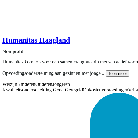
Humanitas Haagland
Non-profit
Humanitas komt op voor een samenleving waarin mensen actief vormg
Opvoedingsondersteuning aan gezinnen met jonge ...
Toon meer
Welzijn
Kinderen
Ouderen
Jongeren
Kwaliteitsonderscheiding Goed Geregeld
Onkostenvergoedingen
Vrijw