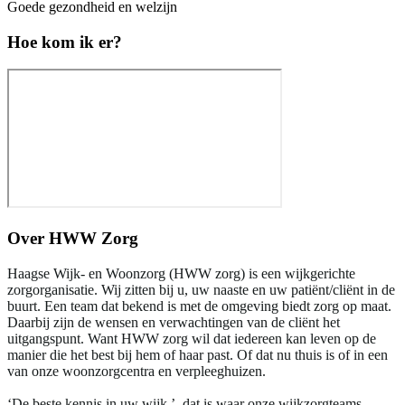
Goede gezondheid en welzijn
Hoe kom ik er?
Over
HWW Zorg
Haagse Wijk- en Woonzorg (HWW zorg) is een wijkgerichte
zorgorganisatie. Wij zitten bij u, uw naaste en uw patiënt/cliënt in de
buurt. Een team dat bekend is met de omgeving biedt zorg op maat.
Daarbij zijn de wensen en verwachtingen van de cliënt het
uitgangspunt. Want HWW zorg wil dat iedereen kan leven op de
manier die het best bij hem of haar past. Of dat nu thuis is of in een
van onze woonzorgcentra en verpleeghuizen.
‘De beste kennis in uw wijk.’, dat is waar onze wijkzorgteams