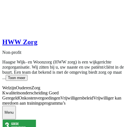
HWW Zorg
Non-profit
Haagse Wijk- en Woonzorg (HWW zorg) is een wijkgerichte
zorgorganisatie. Wij zitten bij u, uw naaste en uw patiënt/cliënt in de
buurt. Een team dat bekend is met de omgeving biedt zorg op maat
...
Toon meer
Welzijn
Ouderen
Zorg
Kwaliteitsonderscheiding Goed
Geregeld
Onkostenvergoedingen
Vrijwilligersbeleid
Vrijwilliger kan
meedoen aan trainingsprogramma’s
Menu