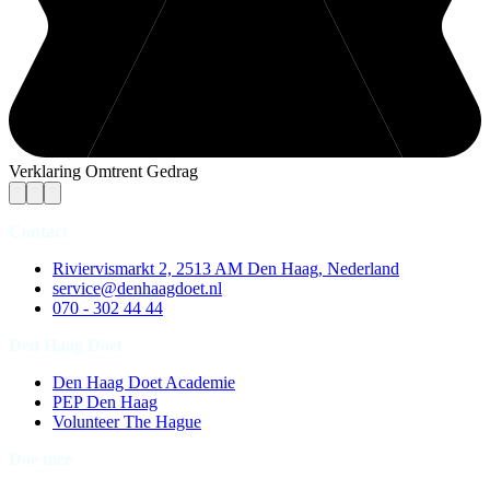
Verklaring Omtrent Gedrag
Contact
Riviervismarkt 2, 2513 AM Den Haag, Nederland
service@denhaagdoet.nl
070 - 302 44 44
Den Haag Doet
Den Haag Doet Academie
PEP Den Haag
Volunteer The Hague
Doe mee