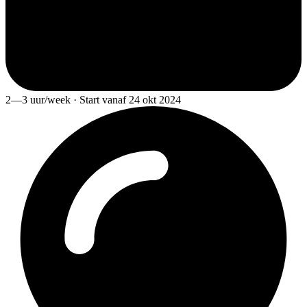
2—3 uur/week · Start vanaf 24 okt 2024