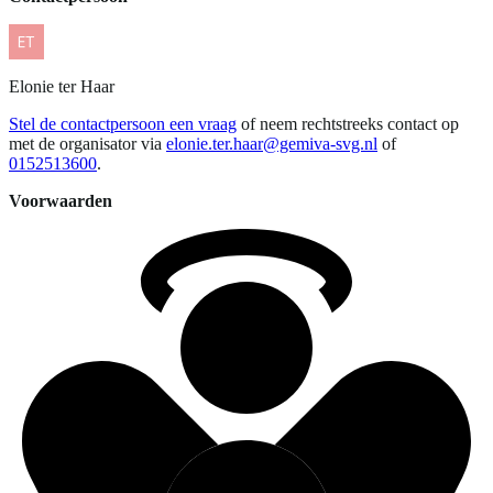
Elonie
ter Haar
Stel de contactpersoon een vraag
of neem rechtstreeks contact op
met de organisator via
elonie.ter.haar@gemiva-svg.nl
of
0152513600
.
Voorwaarden