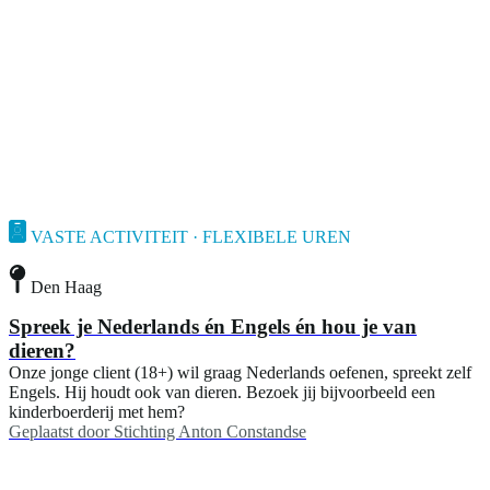
VASTE ACTIVITEIT · FLEXIBELE UREN
Den Haag
Spreek je Nederlands én Engels én hou je van
dieren?
Onze jonge client (18+) wil graag Nederlands oefenen, spreekt zelf
Engels. Hij houdt ook van dieren. Bezoek jij bijvoorbeeld een
kinderboerderij met hem?
Geplaatst door
Stichting Anton Constandse