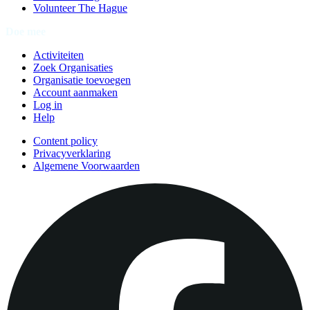
Volunteer The Hague
Doe mee
Activiteiten
Zoek Organisaties
Organisatie toevoegen
Account aanmaken
Log in
Help
Content policy
Privacyverklaring
Algemene Voorwaarden