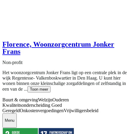
Florence, Woonzorgcentrum Jonker
Frans
Non-profit
Het woonzorgcentrum Jonker Frans ligt op een centrale plek in de
wijk Regentesse- Valkenboskwartier in Den Haag. U kunt hier
wonen binnen onze kleinschalige zorgafdelingen of zelfstandig in
een van de ...
Toon meer
Buurt & omgeving
Welzijn
Ouderen
Kwaliteitsonderscheiding Goed
Geregeld
Onkostenvergoedingen
Vrijwilligersbeleid
Menu