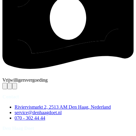
Vrijwilligersvergoeding
Contact
Riviervismarkt 2, 2513 AM Den Haag, Nederland
service@denhaagdoet.nl
070 - 302 44 44
Den Haag Doet