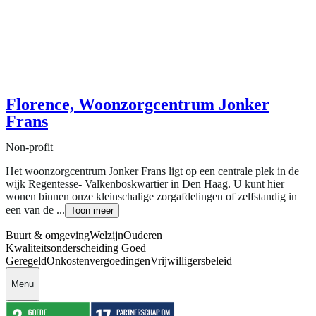
Florence, Woonzorgcentrum Jonker
Frans
Non-profit
Het woonzorgcentrum Jonker Frans ligt op een centrale plek in de
wijk Regentesse- Valkenboskwartier in Den Haag. U kunt hier
wonen binnen onze kleinschalige zorgafdelingen of zelfstandig in
een van de ...
Toon meer
Buurt & omgeving
Welzijn
Ouderen
Kwaliteitsonderscheiding Goed
Geregeld
Onkostenvergoedingen
Vrijwilligersbeleid
Menu